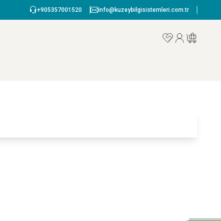
+905357001520
info@kuzeybilgisistemleri.com.tr
Favorilerim
Hesabım
Sepetim