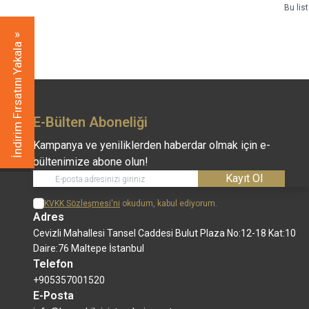
Bu lis
İndirim Fırsatını Yakala
E-Bülten Aboneliği
Kampanya ve yeniliklerden haberdar olmak için e-
bültenimize abone olun!
Kayıt Ol
KVKK Sözleşmesi'ni
okudum, kabul ediyorum.
Adres
Cevizli Mahallesi Tansel Caddesi Bulut Plaza No:12-18 Kat:10
Daire:76 Maltepe İstanbul
Telefon
+905357001520
E-Posta