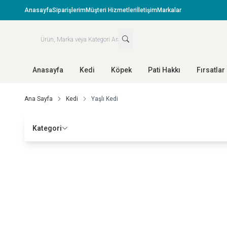
Anasayfa
Siparişlerim
Müşteri Hizmetleri
İletişim
Markalar
Anasayfa
Kedi
Köpek
Pati Hakkı
Fırsatlar
Ana Sayfa
Kedi
Yaşlı Kedi
Kategori