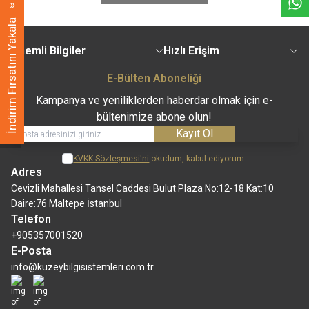
İndirim Fırsatını Yakala
Önemli Bilgiler
Hızlı Erişim
E-Bülten Aboneliği
Kampanya ve yeniliklerden haberdar olmak için e-
bültenimize abone olun!
Kayıt Ol
KVKK Sözleşmesi'ni
okudum, kabul ediyorum.
Adres
Cevizli Mahallesi Tansel Caddesi Bulut Plaza No:12-18 Kat:10
Daire:76 Maltepe İstanbul
Telefon
+905357001520
E-Posta
info@kuzeybilgisistemleri.com.tr
İnstagram
Facebook