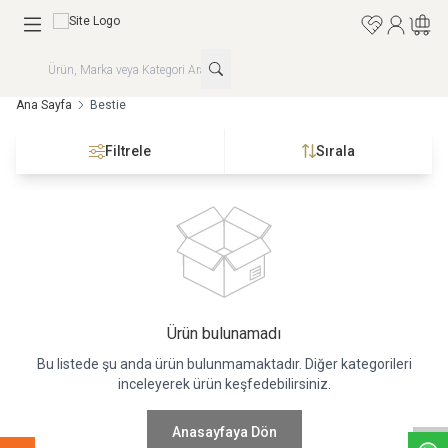
Favorilerim
Hesabım
Sepet
Ana Sayfa
Bestie
Filtrele
Sırala
Ürün bulunamadı
Bu listede şu anda ürün bulunmamaktadır. Diğer kategorileri
W
h
a
t
s
a
p
p
D
e
s
e
H
a
t
t
inceleyerek ürün keşfedebilirsiniz.
Anasayfaya Dön